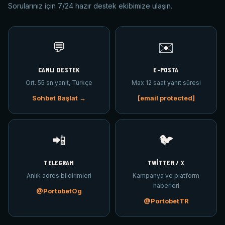
Sorularınız için 7/24 hazır destek ekibimize ulaşın.
💬
✉️
CANLI DESTEK
E-POSTA
Ort. 55 sn yanıt, Türkçe
Max 12 saat yanıt süresi
Sohbet Başlat →
[email protected]
📲
🐦
TELEGRAM
TWITTER / X
Anlık adres bildirimleri
Kampanya ve platform
haberleri
@PortobetOg
@PortobetTR