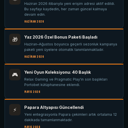
Haziran 2026 itibarıyla yeni erişim adresi aktif edildi.
Bu sayfayı kaydedin, her zaman güncel kalmaya
devam edin.
HAZİRAN 2026
Yaz 2026 Özel Bonus Paketi Başladı
🎁
Haziran–Ağustos boyunca geçerli sezonluk kampanya
paketi yeni üyelere otomatik tanımlanmaktadır.
HAZİRAN 2026
Yeni Oyun Koleksiyonu: 40 Başlık
🎮
Relax Gaming ve Pragmatic Play'in son başlıkları
Portobet kütüphanesine eklendi.
MAYIS 2026
Papara Altyapısı Güncellendi
⚡
Yeni entegrasyonla Papara çekimleri artık ortalama 12
dakikada tamamlanmaktadır.
MAYIS 2026