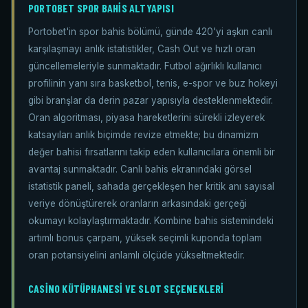
PORTOBET SPOR BAHIS ALTYAPISI
Portobet'in spor bahis bölümü, günde 420'yi aşkın canlı
karşılaşmayı anlık istatistikler, Cash Out ve hızlı oran
güncellemeleriyle sunmaktadır. Futbol ağırlıklı kullanıcı
profilinin yanı sıra basketbol, tenis, e-spor ve buz hokeyi
gibi branşlar da derin pazar yapısıyla desteklenmektedir.
Oran algoritması, piyasa hareketlerini sürekli izleyerek
katsayıları anlık biçimde revize etmekte; bu dinamizm
değer bahisi fırsatlarını takip eden kullanıcılara önemli bir
avantaj sunmaktadır. Canlı bahis ekranındaki görsel
istatistik paneli, sahada gerçekleşen her kritik anı sayısal
veriye dönüştürerek oranların arkasındaki gerçeği
okumayı kolaylaştırmaktadır. Kombine bahis sistemindeki
artımlı bonus çarpanı, yüksek seçimli kuponda toplam
oran potansiyelini anlamlı ölçüde yükseltmektedir.
CASINO KÜTÜPHANESI VE SLOT SEÇENEKLERI