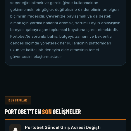
seçeneğini bilmek ve gerektiğinde kullanmaktan
çekinmemek, bir güçlük değil aksine öz denetimin en olgun
biçiminin ifadesidir. Çevrenizle paylaşmak ya da destek
almak için yardım hatlarını aramak, sorumlu oyun anlayışının
bireysel çabayı aşan toplumsal boyutuna işaret etmektedir.
Portobet'te sorumlu bahis; bütçeyi, zamanı ve beklentiyi
dengeli biçimde yöneterek her kullanıcının platformdan
uzun ve kaliteli bir deneyim elde etmesinin temel
güvencesini oluşturmaktadır.
DUYURULAR
PORTOBET'TEN
SON
GELIŞMELER
Portobet Güncel Giriş Adresi Değişti
🔔