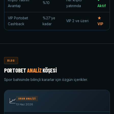
Kripto Yatırım
Her kripto
✔
%10
Avantajı
yatırımda
Aktif
VIP Portobet
%27'ye
★
VIP 2 ve üzeri
Cashback
kadar
VIP
BLOG
PORTOBET
ANALIZ
KÖŞESI
Spor bahisinde bilinçli kararlar için özgün içerikler.
📈
ORAN ANALIZI
13 Haz 2026