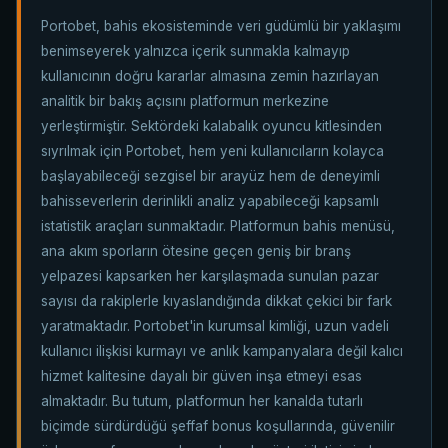
Portobet, bahis ekosisteminde veri güdümlü bir yaklaşımı
benimseyerek yalnızca içerik sunmakla kalmayıp
kullanıcının doğru kararlar almasına zemin hazırlayan
analitik bir bakış açısını platformun merkezine
yerleştirmiştir. Sektördeki kalabalık oyuncu kitlesinden
sıyrılmak için Portobet, hem yeni kullanıcıların kolayca
başlayabileceği sezgisel bir arayüz hem de deneyimli
bahisseverlerin derinlikli analiz yapabileceği kapsamlı
istatistik araçları sunmaktadır. Platformun bahis menüsü,
ana akım sporların ötesine geçen geniş bir branş
yelpazesi kapsarken her karşılaşmada sunulan pazar
sayısı da rakiplerle kıyaslandığında dikkat çekici bir fark
yaratmaktadır. Portobet'in kurumsal kimliği, uzun vadeli
kullanıcı ilişkisi kurmayı ve anlık kampanyalara değil kalıcı
hizmet kalitesine dayalı bir güven inşa etmeyi esas
almaktadır. Bu tutum, platformun her kanalda tutarlı
biçimde sürdürdüğü şeffaf bonus koşullarında, güvenilir