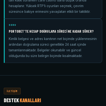
tam katkı sunarken canlı casino daha düşük oranda
hesaplanır. Yüksek RTP'li oyunları seçmek, çevrim
süresince bakiye erimesini yavaşlatan etkili bir taktiktir.
SORU
PORTOBET'TE HESAP DOĞRULAMA SÜRECI NE KADAR SÜRER?
Kimlik belgesi ve adres kanıtının net biçimde yüklenmesinin
ardından doğrulama süreci genellikle 24 saat içinde
tamamlanmaktadır. Belgeler okunabilir ve güncel
olduğunda bu süre belirgin biçimde kısalmaktadır.
İLETIŞIM
DESTEK
KANALLARI