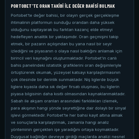
PORTOBET'TE ORAN TAKIBI ILE DEĞER BAHISI BULMAK
Portobet'te değer bahisi, bir olayın gerçek gerçekleşme
ihtimalinin platformun sunduğu orandan daha yüksek
olduğunu saptayarak bu farktan kazanç elde etmeyi
hedefleyen analitik bir yaklaşımdır. Oran geçmişini takip
etmek, bir pazarın açılışından bu yana nasıl bir seyir
izlediğini ve piyasanın o olaya nasıl baktığını anlamak için
birincil veri kaynağını oluşturmaktadır. Portobet'in canlı
bahis panelindeki istatistik grafiklerini oran değişimleriyle
örtüştürerek okumak, yüzeysel katsayı karşılaştırmasının
çok ötesinde bir derinlik sunmaktadır. Niş liglerde büyük
liglere kıyasla daha sık değer fırsatı oluşması, bu liglerin
piyasa bilgisinin daha kısıtlı olmasından kaynaklanmaktadır.
Sabah ile akşam oranları arasındaki farklılıkları izlemek,
para akışının hangi yönde seyrettiğine dair dolaylı bir sinyal
işlevi görmektedir. Portobet'te her bahsi kayıt altına almak
ve sonuçlarla karşılaştırmak, zamanla hangi analiz
yönteminin gerçekten işe yaradığını ortaya koymaktadır.
Duygusal bağlılığın devreye girdiği maçlarda analizi nesnel